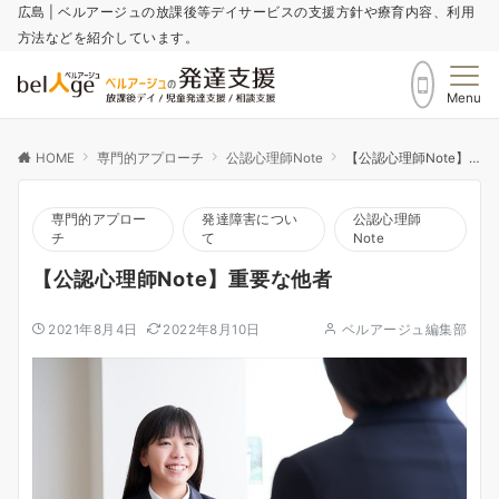
広島 | ベルアージュの放課後等デイサービスの支援方針や療育内容、利用
方法などを紹介しています。
Menu
HOME
専門的アプローチ
公認心理師Note
【公認心理師Note】重要な他者
専門的アプロー
発達障害につい
公認心理師
チ
て
Note
【公認心理師Note】重要な他者
2021年8月4日
2022年8月10日
ベルアージュ編集部