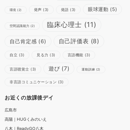
眼球運動
(5)
発声
(3)
発語
(3)
環境
(2)
臨床心理士
(11)
空間認識能力
(2)
自己評価表
(8)
自己肯定感
(6)
自立
(3)
見る力
(3)
言語機能
(3)
遊び
(7)
言語聴覚士
(3)
運動訓練
(2)
非言語コミュニケーション
(3)
お近くの放課後デイ
広島市
高陽｜HUGくみのいえ
八木｜ReadyGO八木