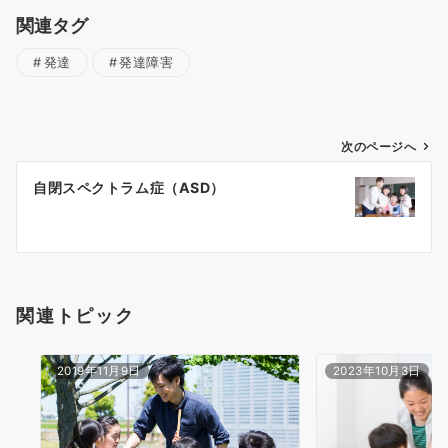
関連タグ
発達
発達障害
投
次のページへ
稿
自閉スペクトラム症（ASD）
ナ
ビ
ゲ
ー
関連トピック
シ
2019年11月9日
2023年10月3日
ョ
ン