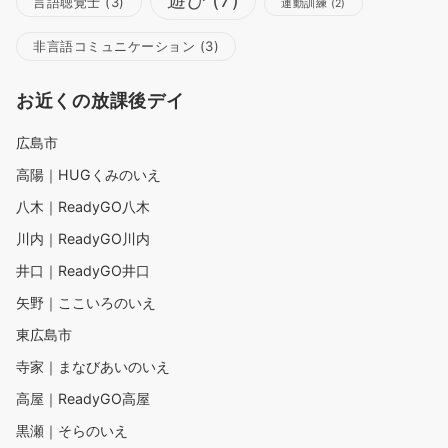
遊び
(7)
言語聴覚士
(3)
運動訓練
(2)
非言語コミュニケーション
(3)
お近くの放課後デイ
広島市
高陽｜HUGくみのいえ
八木｜ReadyGO八木
川内｜ReadyGO川内
井口｜ReadyGO井口
矢野｜ここいろのいえ
東広島市
寺家｜まなびあいのいえ
高屋｜ReadyGO高屋
黒瀬｜そらのいえ