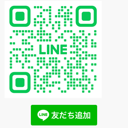
ー
シ
ョ
ン