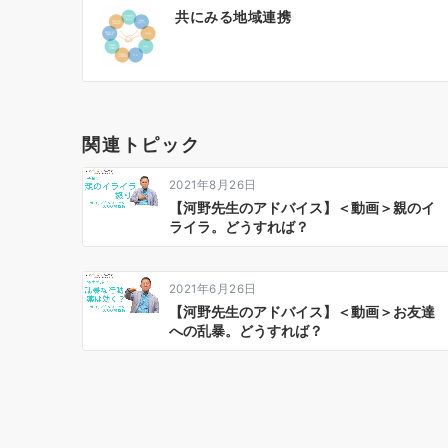
投
共にみる地域連携
稿
ナ
ビ
ゲ
関連トピック
ー
2021年8月26日
シ
【河野先生のアドバイス】＜動画＞親のイ
ライラ。どうすれば？
ョ
ン
2021年6月26日
【河野先生のアドバイス】＜動画＞お友達
への乱暴。どうすれば？