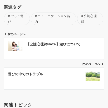
関連タグ
ごっこ遊
コミュニケーション能
公認心理
び
力
師
前のページへ
投
【公認心理師Note】遊びについて
稿
ナ
次のページへ
ビ
ゲ
遊びの中でのトラブル
ー
シ
ョ
関連トピック
ン