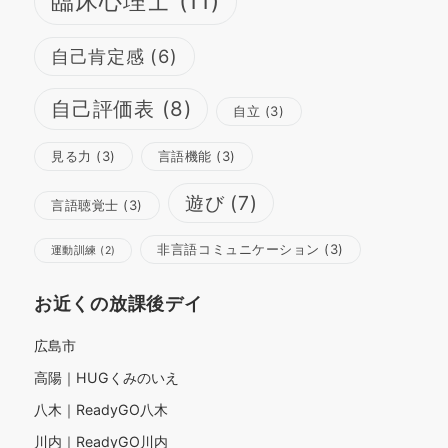
臨床心理士
(11)
自己肯定感
(6)
自己評価表
(8)
自立
(3)
見る力
(3)
言語機能
(3)
遊び
(7)
言語聴覚士
(3)
非言語コミュニケーション
(3)
運動訓練
(2)
お近くの放課後デイ
広島市
高陽｜HUGくみのいえ
八木｜ReadyGO八木
川内｜ReadyGO川内