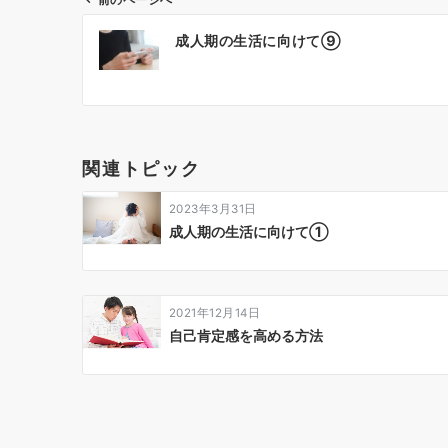
前のページへ
投
成人期の生活に向けて⑨
稿
ナ
ビ
ゲ
関連トピック
ー
2023年3月31日
シ
成人期の生活に向けて①
ョ
ン
2021年12月14日
自己肯定感を高める方法