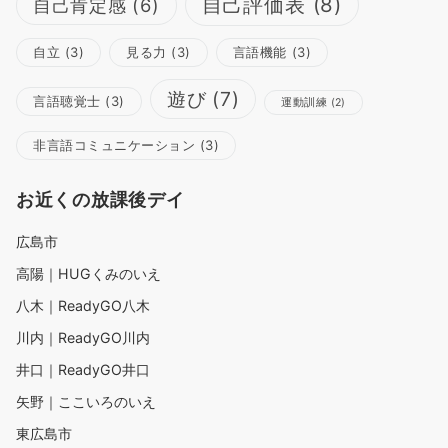
自己評価表
(8)
自己肯定感
(6)
自立
(3)
見る力
(3)
言語機能
(3)
遊び
(7)
言語聴覚士
(3)
運動訓練
(2)
非言語コミュニケーション
(3)
お近くの放課後デイ
広島市
高陽｜HUGくみのいえ
八木｜ReadyGO八木
川内｜ReadyGO川内
井口｜ReadyGO井口
矢野｜ここいろのいえ
東広島市