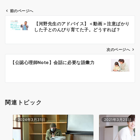
前のページへ
投
【河野先生のアドバイス】＜動画＞注意ばかり
稿
した子とのんびり育てた子。どうすれば？
ナ
次のページへ
ビ
ゲ
【公認心理師Note】会話に必要な語彙力
ー
シ
ョ
関連トピック
ン
2024年3月31日
2021年3月25日