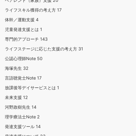
ペアレント（家族）支援
20
ライフスキル獲得の考え方
17
体幹／運動支援
4
児童発達支援とは
1
専門的アプローチ
143
ライフステージに応じた支援の考え方
31
公認心理師Note
50
海塚先生
32
言語聴覚士Note
17
放課後等デイサービスとは
1
未来支援
12
河野政樹先生
14
理学療法士Note
2
発達支援ツール
14