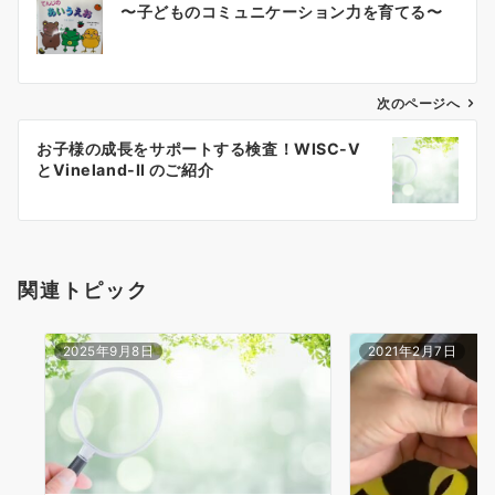
〜子どものコミュニケーション力を育てる〜
稿
ナ
次のページへ
ビ
ゲ
お子様の成長をサポートする検査！WISC-Ⅴ
とVineland-Ⅱ のご紹介
ー
シ
ョ
関連トピック
ン
2025年9月8日
2021年2月7日