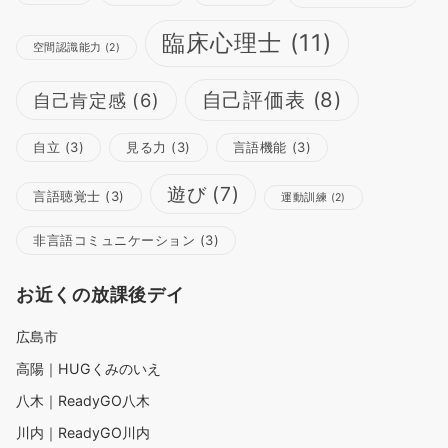
臨床心理士
(11)
空間認識能力
(2)
自己評価表
(8)
自己肯定感
(6)
自立
(3)
見る力
(3)
言語機能
(3)
遊び
(7)
言語聴覚士
(3)
運動訓練
(2)
非言語コミュニケーション
(3)
お近くの放課後デイ
広島市
高陽｜HUGくみのいえ
八木｜ReadyGO八木
川内｜ReadyGO川内