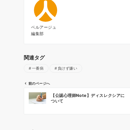
ベルアージュ
編集部
関連タグ
一番病
負けず嫌い
前のページへ
投
【公認心理師Note】ディスレクシアに
稿
ついて
ナ
ビ