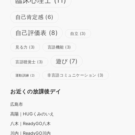
臨床心理士
(11)
自己肯定感
(6)
自己評価表
(8)
自立
(3)
見る力
(3)
言語機能
(3)
遊び
(7)
言語聴覚士
(3)
非言語コミュニケーション
(3)
運動訓練
(2)
お近くの放課後デイ
広島市
高陽｜HUGくみのいえ
八木｜ReadyGO八木
川内｜ReadyGO川内