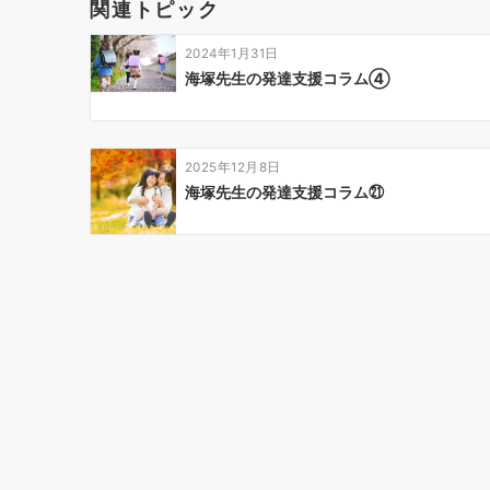
ゲ
関連トピック
ー
2024年1月31日
シ
海塚先生の発達支援コラム④
ョ
ン
2025年12月8日
海塚先生の発達支援コラム㉑