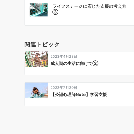
投
ライフステージに応じた支援の考え方
稿
③
ナ
ビ
ゲ
関連トピック
ー
2023年4月28日
シ
成人期の生活に向けて②
ョ
ン
2022年7月20日
【公認心理師Note】学習支援