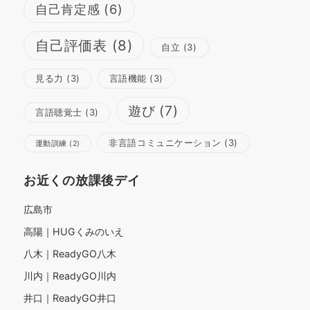
自己肯定感
(6)
自己評価表
(8)
自立
(3)
見る力
(3)
言語機能
(3)
遊び
(7)
言語聴覚士
(3)
非言語コミュニケーション
(3)
運動訓練
(2)
お近くの放課後デイ
広島市
高陽｜HUGくみのいえ
八木｜ReadyGO八木
川内｜ReadyGO川内
井口｜ReadyGO井口