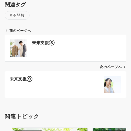
関連タグ
不登校
前のページへ
投
未来支援⑧
稿
ナ
次のページへ
ビ
ゲ
未来支援⑨
ー
シ
ョ
関連トピック
ン