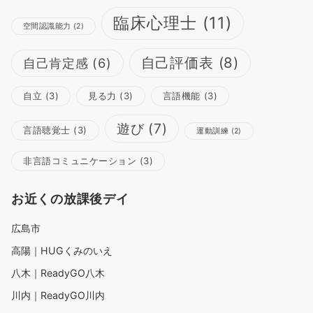
臨床心理士
(11)
空間認識能力
(2)
自己評価表
(8)
自己肯定感
(6)
自立
(3)
見る力
(3)
言語機能
(3)
遊び
(7)
言語聴覚士
(3)
運動訓練
(2)
非言語コミュニケーション
(3)
お近くの放課後デイ
広島市
高陽｜HUGくみのいえ
八木｜ReadyGO八木
川内｜ReadyGO川内