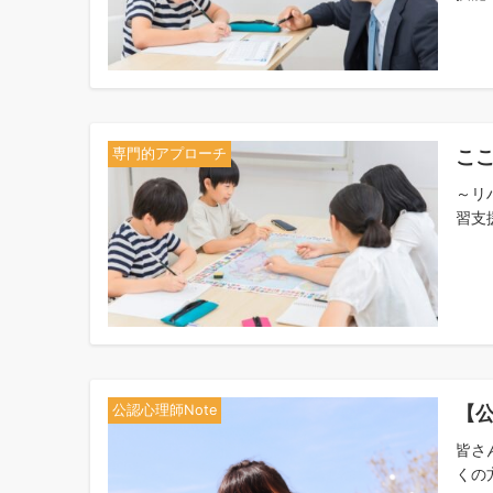
こ
専門的アプローチ
～リ
習支
【公
公認心理師Note
皆さ
くの