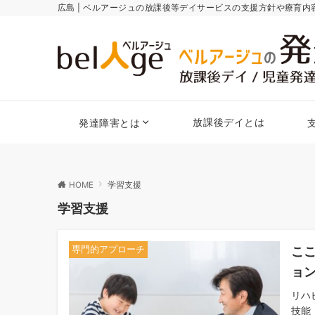
広島 | ベルアージュの放課後等デイサービスの支援方針や療育
放課後デイとは
発達障害とは
HOME
学習支援
学習支援
こ
専門的アプローチ
ョ
リハ
技能（