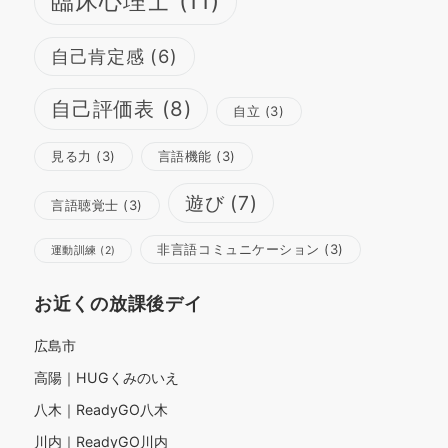
臨床心理士
(11)
自己肯定感
(6)
自己評価表
(8)
自立
(3)
見る力
(3)
言語機能
(3)
遊び
(7)
言語聴覚士
(3)
非言語コミュニケーション
(3)
運動訓練
(2)
お近くの放課後デイ
広島市
高陽｜HUGくみのいえ
八木｜ReadyGO八木
川内｜ReadyGO川内