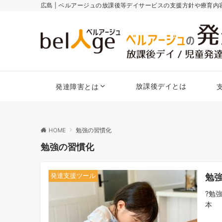
広島 | ベルアージュの放課後等デイサービスの支援方針や療育
放課後デイとは
発達障害とは
HOME
勉強の習慣化
勉強の習慣化
勉
発達支援ツール
?勉
本 