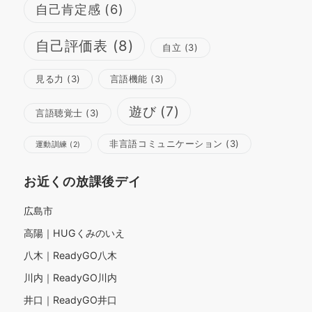
自己肯定感
(6)
自己評価表
(8)
自立
(3)
見る力
(3)
言語機能
(3)
遊び
(7)
言語聴覚士
(3)
非言語コミュニケーション
(3)
運動訓練
(2)
お近くの放課後デイ
広島市
高陽｜HUGくみのいえ
八木｜ReadyGO八木
川内｜ReadyGO川内
井口｜ReadyGO井口