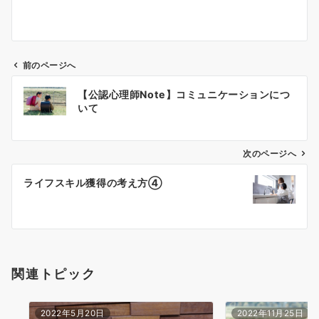
前のページへ
投
【公認心理師Note】コミュニケーションにつ
稿
いて
ナ
次のページへ
ビ
ゲ
ライフスキル獲得の考え方④
ー
シ
ョ
関連トピック
ン
2022年5月20日
2022年11月25日