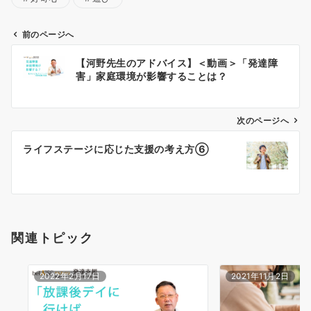
前のページへ
投
【河野先生のアドバイス】＜動画＞「発達障
稿
害」家庭環境が影響することは？
ナ
次のページへ
ビ
ゲ
ライフステージに応じた支援の考え方⑥
ー
シ
ョ
関連トピック
ン
2022年2月17日
2021年11月2日