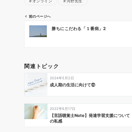
オンライン
河野先生
前のページへ
投
勝ちにこだわる「１番病」2
稿
ナ
ビ
ゲ
関連トピック
ー
2024年5月2日
シ
成人期の生活に向けて⑫
ョ
ン
2022年6月17日
【言語聴覚士Note】発達学習支援について
の私感