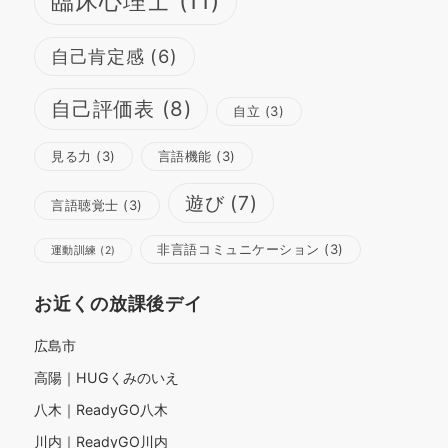
臨床心理士
(11)
自己肯定感
(6)
自己評価表
(8)
自立
(3)
見る力
(3)
言語機能
(3)
遊び
(7)
言語聴覚士
(3)
非言語コミュニケーション
(3)
運動訓練
(2)
お近くの放課後デイ
広島市
高陽｜HUGくみのいえ
八木｜ReadyGO八木
川内｜ReadyGO川内