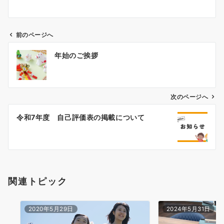
前のページへ
投
年始のご挨拶
稿
ナ
次のページへ
ビ
ゲ
令和7年度 自己評価表の掲載について
ー
シ
ョ
関連トピック
ン
2020年5月29日
2024年5月31日