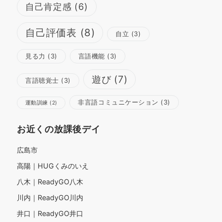
自己肯定感
(6)
自己評価表
(8)
自立
(3)
見る力
(3)
言語機能
(3)
遊び
(7)
言語聴覚士
(3)
非言語コミュニケーション
(3)
運動訓練
(2)
お近くの放課後デイ
広島市
高陽｜HUGくみのいえ
八木｜ReadyGO八木
川内｜ReadyGO川内
井口｜ReadyGO井口