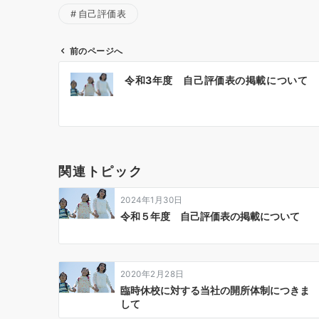
自己評価表
前のページへ
投
令和3年度 自己評価表の掲載について
稿
ナ
ビ
ゲ
関連トピック
ー
2024年1月30日
シ
令和５年度 自己評価表の掲載について
ョ
ン
2020年2月28日
臨時休校に対する当社の開所体制につきま
して