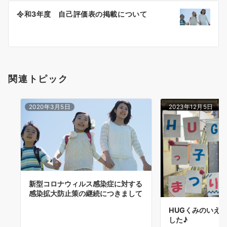
ゲ
令和3年度 自己評価表の掲載について
ー
シ
ョ
関連トピック
ン
2020年3月5日
2023年12月5日
新型コロナウィルス感染症に対する
感染拡大防止策の継続につきまして
HUGくみのいえが
した♪