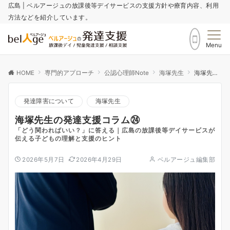
広島 | ベルアージュの放課後等デイサービスの支援方針や療育内容、利用
方法などを紹介しています。
Menu
HOME
専門的アプローチ
公認心理師Note
海塚先生
海塚先生の発達支援コラム㉔
発達障害について
海塚先生
海塚先生の発達支援コラム㉔
「どう関わればいい？」に答える｜広島の放課後等デイサービスが
伝える子どもの理解と支援のヒント
2026年5月7日
2026年4月29日
ベルアージュ編集部