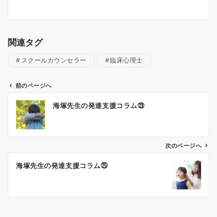
関連タグ
スクールカウンセラー
臨床心理士
前のページへ
投
海塚先生の発達支援コラム㉓
稿
ナ
次のページへ
ビ
ゲ
海塚先生の発達支援コラム㉕
ー
シ
ョ