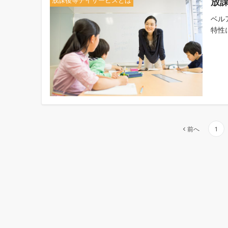
放
放課後等デイサービスとは
ベル
特性
投
前へ
1
稿
ナ
ビ
ゲ
ー