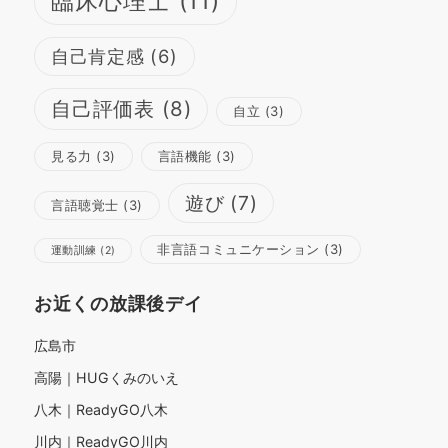
臨床心理士
(11)
自己肯定感
(6)
自己評価表
(8)
自立
(3)
見る力
(3)
言語機能
(3)
遊び
(7)
言語聴覚士
(3)
非言語コミュニケーション
(3)
運動訓練
(2)
お近くの放課後デイ
広島市
高陽｜HUGくみのいえ
八木｜ReadyGO八木
川内｜ReadyGO川内