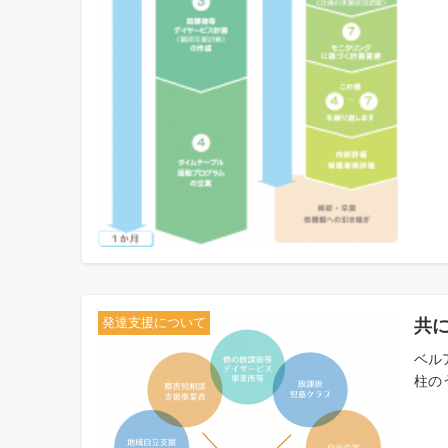
共
発達支援について
ベル
柱の