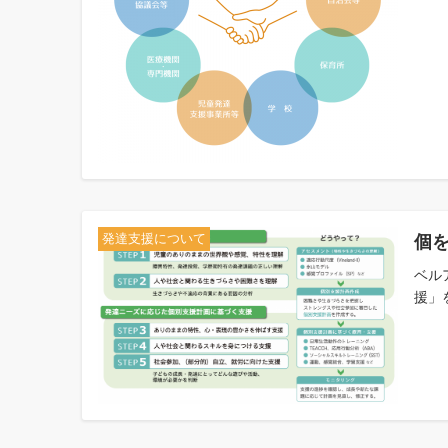
個
発達支援について
ベル
援」