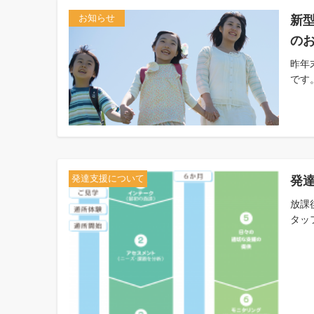
新
お知らせ
の
昨年
です
発
発達支援について
放課
タッ