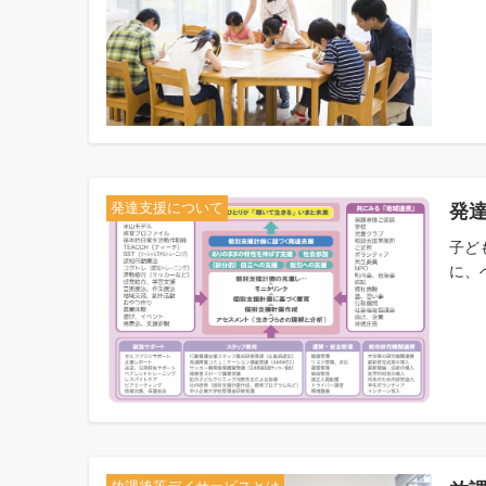
発
発達支援について
子ど
に、