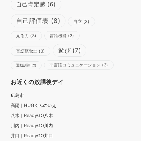
自己肯定感
(6)
自己評価表
(8)
自立
(3)
見る力
(3)
言語機能
(3)
遊び
(7)
言語聴覚士
(3)
非言語コミュニケーション
(3)
運動訓練
(2)
お近くの放課後デイ
広島市
高陽｜HUGくみのいえ
八木｜ReadyGO八木
川内｜ReadyGO川内
井口｜ReadyGO井口