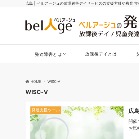
広島 | ベルアージュの放課後等デイサービスの支援方針や療育
放課後デイとは
発達障害とは
HOME
WISC-Ⅴ
WISC-Ⅴ
広
発達支援ツール
開催
お気