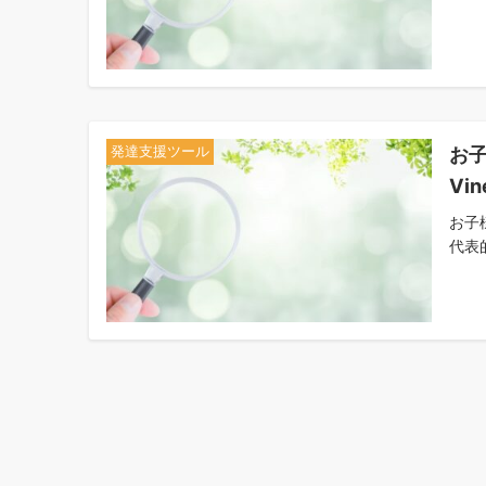
お子
発達支援ツール
Vi
お子
代表的