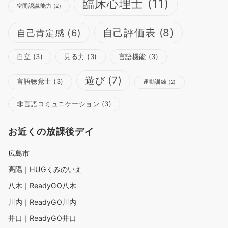
臨床心理士
(11)
空間認識能力
(2)
自己評価表
(8)
自己肯定感
(6)
自立
(3)
見る力
(3)
言語機能
(3)
遊び
(7)
言語聴覚士
(3)
運動訓練
(2)
非言語コミュニケーション
(3)
お近くの放課後デイ
広島市
高陽｜HUGくみのいえ
八木｜ReadyGO八木
川内｜ReadyGO川内
井口｜ReadyGO井口